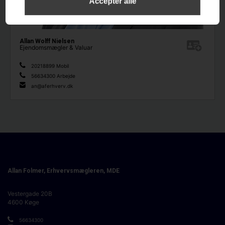
Allan Wolff Nielsen
Ejendomsmægler & Valuar
20218899 Mobil
56634300 Arbejde
an@aferhverv.dk
Allan Folmer, Erhvervsmægleren, MDE
Vestergade 20B
4600
Køge
56634300