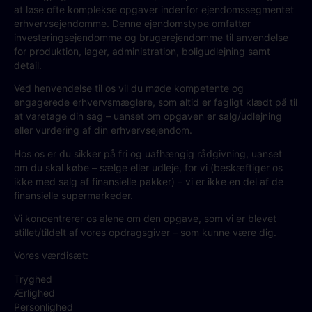
at løse ofte komplekse opgaver indenfor ejendomssegmentet
erhvervsejendomme. Denne ejendomstype omfatter
investeringsejendomme og brugerejendomme til anvendelse
for produktion, lager, administration, boligudlejning samt
detail.
Ved henvendelse til os vil du møde kompetente og
engagerede erhvervsmæglere, som altid er fagligt klædt på til
at varetage din sag – uanset om opgaven er salg/udlejning
eller vurdering af din erhvervsejendom.
Hos os er du sikker på fri og uafhængig rådgivning, uanset
om du skal købe – sælge eller udleje, for vi (beskæftiger os
ikke med salg af finansielle pakker) – vi er ikke en del af de
finansielle supermarkeder.
Vi koncentrerer os alene om den opgave, som vi er blevet
stillet/tildelt af vores opdragsgiver – som kunne være dig.
Vores værdisæt:
Tryghed
Ærlighed
Personlighed